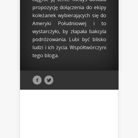
propozycję dołączenia do ekipy
koleżanek wybierających się do
Ameryki Południowej i to
wystarczyło, by złapała bakcyla
podróżowania. Lubi być blisko
ludzi i ich życia. Współtwórczyni
tego bloga.