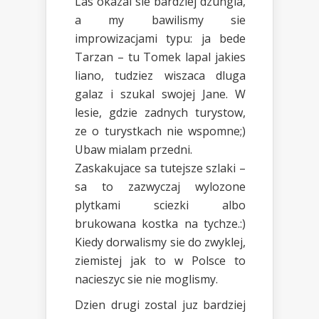
Las okazal sie bardziej dzungla,
a my bawilismy sie
improwizacjami typu: ja bede
Tarzan – tu Tomek lapal jakies
liano, tudziez wiszaca dluga
galaz i szukal swojej Jane. W
lesie, gdzie zadnych turystow,
ze o turystkach nie wspomne;)
Ubaw mialam przedni.
Zaskakujace sa tutejsze szlaki –
sa to zazwyczaj wylozone
plytkami sciezki albo
brukowana kostka na tychze.:)
Kiedy dorwalismy sie do zwyklej,
ziemistej jak to w Polsce to
nacieszyc sie nie moglismy.
Dzien drugi zostal juz bardziej