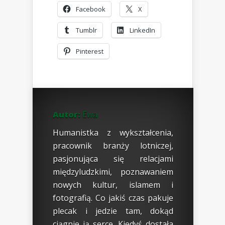
Facebook
X
Tumblr
LinkedIn
Pinterest
Autor:
Ewa
Humanistka z wykształcenia,
pracownik branży lotniczej,
pasjonująca się relacjami
międzyludzkimi, poznawaniem
nowych kultur, islamem i
fotografią. Co jakiś czas pakuje
plecak i jedzie tam, dokąd
ciągnie ją serce. Kiedyś dostała