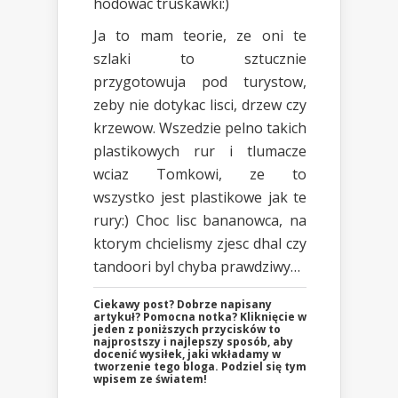
hodowac truskawki:)
Ja to mam teorie, ze oni te
szlaki to sztucznie
przygotowuja pod turystow,
zeby nie dotykac lisci, drzew czy
krzewow. Wszedzie pelno takich
plastikowych rur i tlumacze
wciaz Tomkowi, ze to
wszystko jest plastikowe jak te
rury:) Choc lisc bananowca, na
ktorym chcielismy zjesc dhal czy
tandoori byl chyba prawdziwy…
Ciekawy post? Dobrze napisany
artykuł? Pomocna notka? Kliknięcie w
jeden z poniższych przycisków to
najprostszy i najlepszy sposób, aby
docenić wysiłek, jaki wkładamy w
tworzenie tego bloga. Podziel się tym
wpisem ze światem!